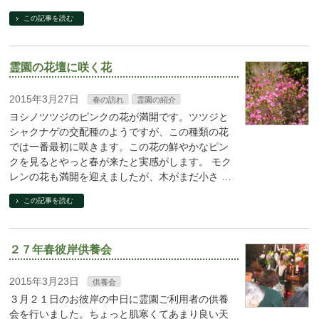
この記事を読む
霊園の花壇に咲く花
2015年3月27日
春の訪れ
霊園の紹介
ヨシノツツジのピンクの花が満開です。ツツジと
シャクナゲの交配種のようですが、この種類の花
では一番最初に咲きます。この花の鮮やかなピン
クを見るとやっと春が来たと実感がします。 モク
レンの花も満開を迎えましたが、木がまだ小さ …
この記事を読む
２７年春彼岸供養会
2015年3月23日
供養会
３月２１日のお彼岸の中日に霊園ご利用者の供養
会を行いました。ちょっと肌寒くてあまり良い天