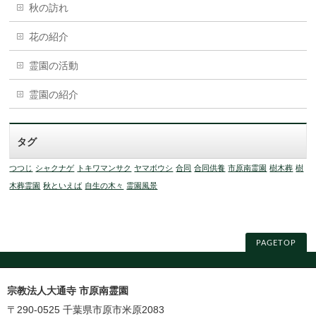
秋の訪れ
花の紹介
霊園の活動
霊園の紹介
タグ
つつじ
シャクナゲ
トキワマンサク
ヤマボウシ
合同
合同供養
市原南霊園
樹木葬
樹
木葬霊園
秋といえば
自生の木々
霊園風景
PAGETOP
宗教法人大通寺 市原南霊園
〒290-0525 千葉県市原市米原2083