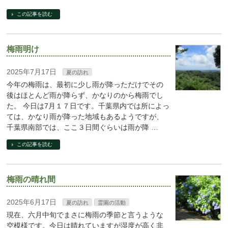
この記事を読む
梅雨明け
2025年7月17日
夏の訪れ
今年の梅雨は、最初に少し雨が降っただけでその
後はほとんど雨が降らず、かなりのから梅雨でし
た。 今日は7月１７日です。千葉県内では所によっ
ては、かなり雨が降った地域もあるようですが、
千葉県南部では、ここ３日間ぐらいは雨が降 …
この記事を読む
梅雨の晴れ間
2025年6月17日
夏の訪れ
霊園の活動
現在、六月中旬でまさに梅雨の季節と言うような
空模様です。今日は晴れていますが湿度が高く非