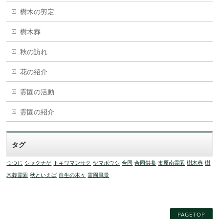
樹木の剪定
樹木葬
秋の訪れ
花の紹介
霊園の活動
霊園の紹介
タグ
つつじ
シャクナゲ
トキワマンサク
ヤマボウシ
合同
合同供養
市原南霊園
樹木葬
樹
木葬霊園
秋といえば
自生の木々
霊園風景
PAGETOP