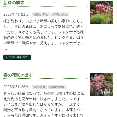
新緑の季節
2025年4月21日
新緑の季節
霊園の紹介
桜が終わり、いよいよ新緑の美しい季節になりま
した。里山の新緑は、木によって微妙に色が違っ
ており、今がとても美しいです。シャクナゲも種
類の違う物が咲き始めました。ピンクや赤が回り
の新緑で一層鮮やかに見えます。シャクナゲはこ
…
この記事を読む
春の花咲き出す
2025年3月26日
春の訪れ
霊園の紹介
春らしい陽気になって、冬の間は枯れ木の様に見
えた樹木も花が一斉に咲き出しました。ソメイヨ
シノはまだ咲き出したばかりですが、一足早く、
陽光と言う桜は満開になっています。木蓮やハク
レンも既に満開です。おそらくすぐに散り出して