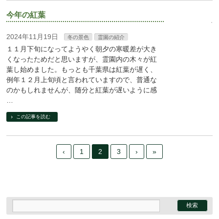
今年の紅葉
2024年11月19日
冬の景色
霊園の紹介
１１月下旬になってようやく朝夕の寒暖差が大き
くなったためだと思いますが、霊園内の木々が紅
葉し始めました。もっとも千葉県は紅葉が遅く、
例年１２月上旬頃と言われていますので、普通な
のかもしれませんが、随分と紅葉が遅いように感
…
この記事を読む
‹
1
2
3
›
»