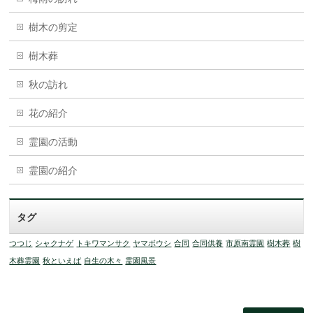
樹木の剪定
樹木葬
秋の訪れ
花の紹介
霊園の活動
霊園の紹介
タグ
つつじ
シャクナゲ
トキワマンサク
ヤマボウシ
合同
合同供養
市原南霊園
樹木葬
樹
木葬霊園
秋といえば
自生の木々
霊園風景