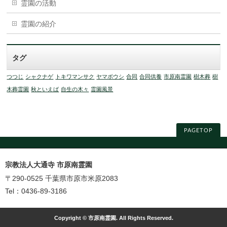
霊園の活動
霊園の紹介
タグ
つつじ
シャクナゲ
トキワマンサク
ヤマボウシ
合同
合同供養
市原南霊園
樹木葬
樹
木葬霊園
秋といえば
自生の木々
霊園風景
PAGETOP
宗教法人大通寺 市原南霊園
〒290-0525 千葉県市原市米原2083
Tel：0436-89-3186
Copyright © 市原南霊園. All Rights Reserved.