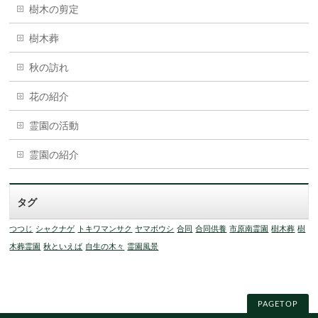
樹木の剪定
樹木葬
秋の訪れ
花の紹介
霊園の活動
霊園の紹介
タグ
つつじ
シャクナゲ
トキワマンサク
ヤマボウシ
合同
合同供養
市原南霊園
樹木葬
樹
木葬霊園
秋といえば
自生の木々
霊園風景
PAGETOP