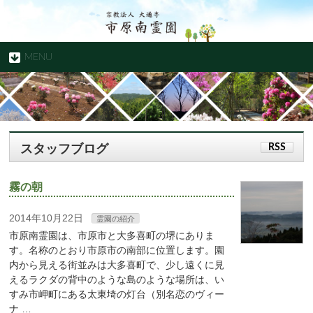
MENU
スタッフブログ
RSS
霧の朝
2014年10月22日
霊園の紹介
市原南霊園は、市原市と大多喜町の堺にありま
す。名称のとおり市原市の南部に位置します。園
内から見える街並みは大多喜町で、少し遠くに見
えるラクダの背中のような島のような場所は、い
すみ市岬町にある太東埼の灯台（別名恋のヴィー
ナ …