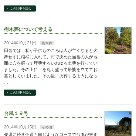
この記事を読む
樹木葬について考える
2014年10月21日
樹木葬
田舎では、私が子供ものころは人が亡くなると火
葬せずに棺桶に入れて、村で決めた当番の人が地
面に穴を掘って埋葬するいわゆる土葬を行ってい
ました。その上に土を丸く盛って塔婆を立ててお
墓としていました。その後、火葬するようになっ
…
この記事を読む
台風１９号
2014年10月15日
その他
先週に続き今週も同じようなコースで台風が来ま