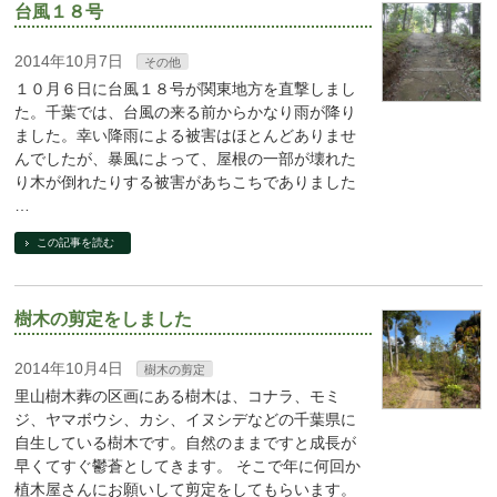
台風１８号
2014年10月7日
その他
１０月６日に台風１８号が関東地方を直撃しまし
た。千葉では、台風の来る前からかなり雨が降り
ました。幸い降雨による被害はほとんどありませ
んでしたが、暴風によって、屋根の一部が壊れた
り木が倒れたりする被害があちこちでありました
…
この記事を読む
樹木の剪定をしました
2014年10月4日
樹木の剪定
里山樹木葬の区画にある樹木は、コナラ、モミ
ジ、ヤマボウシ、カシ、イヌシデなどの千葉県に
自生している樹木です。自然のままですと成長が
早くてすぐ鬱蒼としてきます。 そこで年に何回か
植木屋さんにお願いして剪定をしてもらいます。