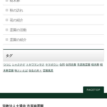
樹木葬
秋の訪れ
花の紹介
霊園の活動
霊園の紹介
タグ
つつじ
シャクナゲ
トキワマンサク
ヤマボウシ
合同
合同供養
市原南霊園
樹木葬
樹
木葬霊園
秋といえば
自生の木々
霊園風景
PAGETOP
宗教法人大通寺 市原南霊園