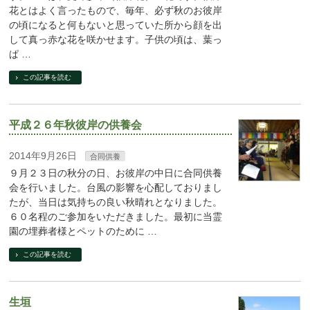
花とはよく言ったもので、毎年、必ず秋のお彼岸
の頃になると何もないと思っていた所から顔を出
して真っ赤な花を咲かせます。子供の頃は、葉っ
ぱ …
この記事を読む
平成２６年秋彼岸の供養会
2014年9月26日
合同供養
９月２３日の秋分の日、お彼岸の中日に合同供養
会を行いました。台風の影響を心配しておりまし
たが、当日は気持ちの良い秋晴れとなりました。
６０名程のご参加をいただきました。最初に当霊
園の埋葬者様とペットのために …
この記事を読む
生垣